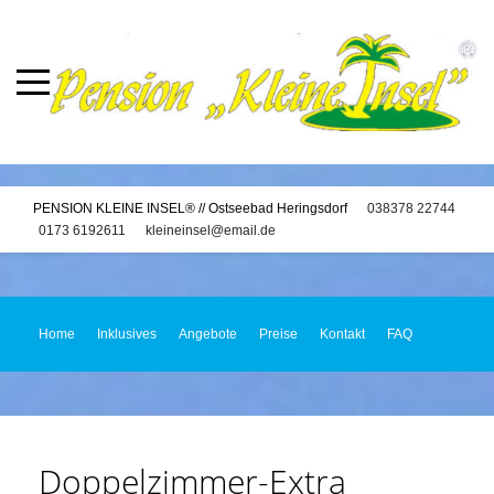
PENSION KLEINE INSEL® // Ostseebad Heringsdorf
038378 22744
0173 6192611
kleineinsel@email.de
Home
Inklusives
Angebote
Preise
Kontakt
FAQ
Doppelzimmer-Extra