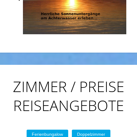
ZIMMER / PREISE
REISEANGEBOTE
Ferienbungalow
Doppelzimmer